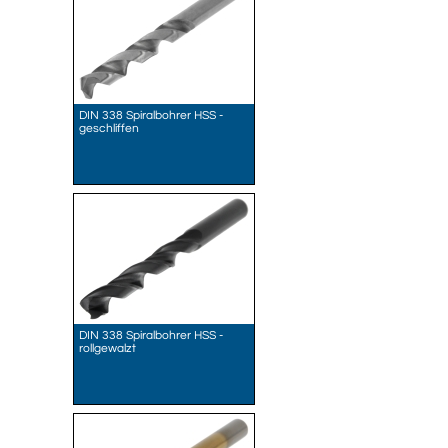
DIN 338 Spiralbohrer HSS -
geschliffen
DIN 338 Spiralbohrer HSS -
rollgewalzt