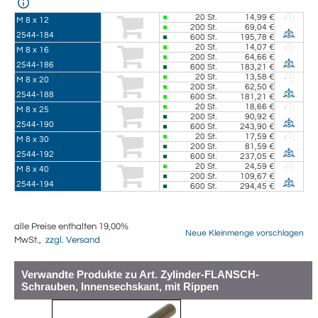
20
St.
14,99 €
M 8 x 12
200
St.
69,04 €
2544-184
600
St.
195,78 €
20
St.
14,07 €
M 8 x 16
200
St.
64,66 €
2544-186
600
St.
183,21 €
20
St.
13,58 €
M 8 x 20
200
St.
62,50 €
2544-188
600
St.
181,21 €
20
St.
18,66 €
M 8 x 25
200
St.
90,92 €
2544-190
600
St.
243,90 €
20
St.
17,59 €
M 8 x 30
200
St.
81,59 €
2544-192
600
St.
237,05 €
20
St.
24,59 €
M 8 x 40
200
St.
109,67 €
2544-194
600
St.
294,45 €
alle Preise enthalten 19,00%
Neue Kleinmenge vorschlagen
MwSt.,
zzgl. Versand
Verwandte Produkte zu Art. Zylinder-FLANSCH-
Schrauben, Innensechskant, mit Rippen