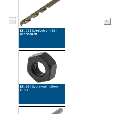
<
>
DIN 338 Spiralbohrer HSS -
cobaltlegiert
DIN 934 Sechskantmuttern
STAHL 10