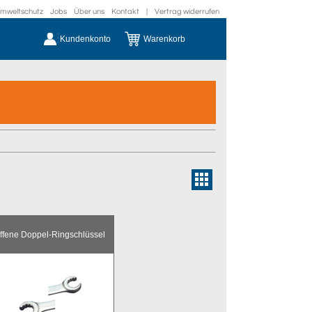
mweltschutz
Jobs
Über uns
Kontakt
|
Vertrag widerrufen
Kundenkonto
Warenkorb
ffene Doppel-Ringschlüssel