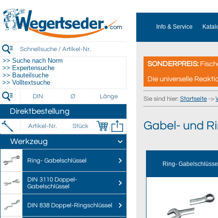
Info & Service
Katal
>> Suche nach Norm
SONDERPREIS:
Fisch
>> Expertensuche
>> Bauteilsuche
Die universelle Reakti
>> Volltextsuche
Sie sind hier:
Startseite
->
Direktbestellung
Gabel- und Ri
Werkzeug
Ring- Gabelschlüssel
Ring- Gabelschlüsse
DIN 3110 Doppel-
Gabelschlüssel
DIN 838 Doppel-Ringschlüssel