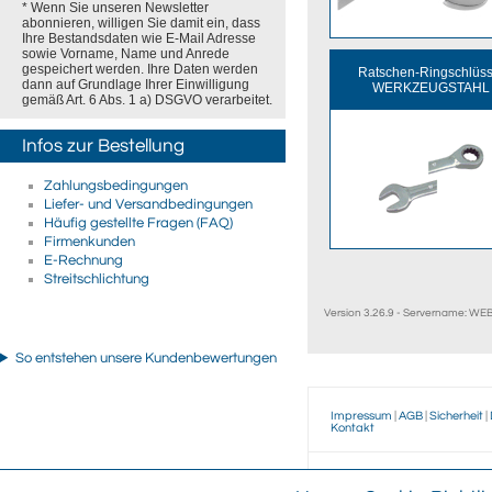
* Wenn Sie unseren Newsletter
abonnieren, willigen Sie damit ein, dass
Ihre Bestandsdaten wie E-Mail Adresse
sowie Vorname, Name und Anrede
gespeichert werden. Ihre Daten werden
Ratschen-Ringschlüss
dann auf Grundlage Ihrer Einwilligung
WERKZEUGSTAHL
gemäß Art. 6 Abs. 1 a) DSGVO verarbeitet.
Infos zur Bestellung
Zahlungsbedingungen
Liefer- und Versandbedingungen
Häufig gestellte Fragen (FAQ)
Firmenkunden
E-Rechnung
Streitschlichtung
Version 3.26.9 - Servername: W
So entstehen unsere Kundenbewertungen
Impressum
|
AGB
|
Sicherheit
|
Kontakt
Wegertseder
GmbH