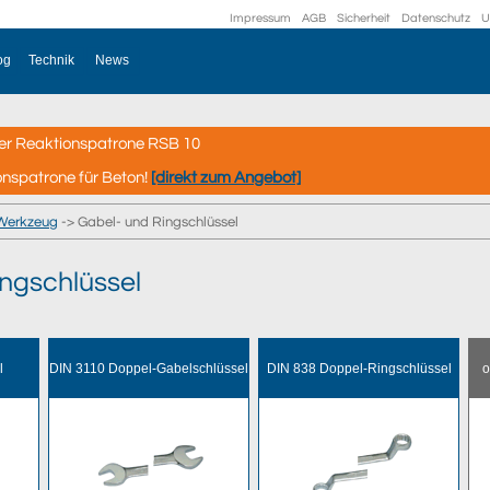
Impressum
AGB
Sicherheit
Datenschutz
U
og
Technik
News
er Reaktionspatrone RSB 10
onspatrone für Beton!
[direkt zum Angebot]
Werkzeug
-> Gabel- und Ringschlüssel
ngschlüssel
l
DIN 3110 Doppel-Gabelschlüssel
DIN 838 Doppel-Ringschlüssel
o