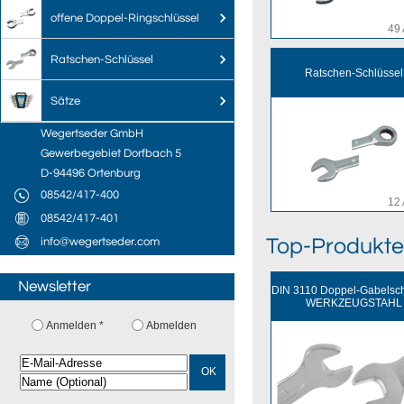
offene Doppel-Ringschlüssel
49 
Ratschen-Schlüssel
Ratschen-Schlüssel
Sätze
Wegertseder GmbH
Gewerbegebiet Dorfbach 5
D-94496 Ortenburg
08542/417-400
12 
08542/417-401
Top-Produkte
info@wegertseder.com
Newsletter
DIN 3110 Doppel-Gabelsch
WERKZEUGSTAHL
Anmelden *
Abmelden
OK