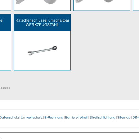
el
Ratschenschlüssel umschaltbar
WERKZEUGSTAHL
EBAPP11
Datenschutz
|
Umweltschutz
|
E-Rechnung
|
Barrierefreiheit
|
Streitschlichtung
|
Sitemap
|
DIN
Zahlung & Versand
Warum w