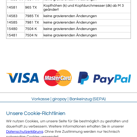
Kopfhöhen (k) und Kopfdurchmesser (dk) ab M 3
14581
965 TX
geändert
14583
7985 TX
keine gravierenden Änderungen
14585
7981 TX
keine gravierenden Änderungen
15480
7504 K
keine gravierenden Änderungen
15481
7504 N
keine gravierenden Änderungen
Vorkasse | giropay | Bankeinzug (SEPA)
Unsere Cookie-Richtlinien
Impressum
Streitschlichtung
Wir nutzen Cookies, um unsere Seite für Sie bestmöglich zu gestalten und
AGB
Sitemap
dauerhaft zu verbessern. Weitere Informationen erhalten Sie in unserer
Sicherheit
Jobs
Datenschutzerklärung
. Ohne Ihre Zustimmung werden nur technisch
Datenschutz
Über uns
notwendige Cookies verwendet.