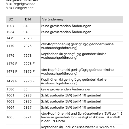
M = Regelgewinde
Mf = Feingewinde
ISO
DIN
Veränderung
1207
84
keine gravierenden Änderungen
1234
94
keine gravierenden Änderungen
1479
7976
<br>Kopfhöhen (k) geringfügig geändert (keine
1479
7976
Austauschgefährdung)
Kopfhöhen (k) geringfügig geändert (keine
1479
7976
Austauschgefährdung)
1479 F
7976 F
<br>Kopfhöhen (k) geringfügig geändert (keine
1479 F
7976 F
Austauschgefährdung)
Kopfhöhen (k) geringfügig geändert (keine
1479 F
7976 F
Austauschgefährdung)
1580
85
keine gravierenden Änderungen
1661
6923
Schlüsselweite (SW) bei M 10 geändert
1663
6926
Schlüsselweite (SW) bei M 10 geändert
1664
6927
Schlüsselweite (SW) bei M 10 geändert
<br>Kopfhöhen (k) und Schlüsselweiten (SW) ab M 5
1665
6921
teilweise geändert<br> Festigkeitsklasse 19 entfällt
in der EN-Norm
Kopfhöhen (k) und Schlüsselweiten (SW) ab M 5