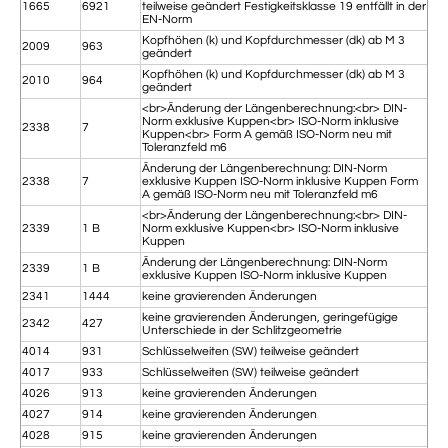
1665
6921
teilweise geändert Festigkeitsklasse 19 entfällt in der
EN-Norm
Kopfhöhen (k) und Kopfdurchmesser (dk) ab M 3
2009
963
geändert
Kopfhöhen (k) und Kopfdurchmesser (dk) ab M 3
2010
964
geändert
<br>Änderung der Längenberechnung:<br> DIN-
Norm exklusive Kuppen<br> ISO-Norm inklusive
2338
7
Kuppen<br> Form A gemäß ISO-Norm neu mit
Toleranzfeld m6
Änderung der Längenberechnung: DIN-Norm
2338
7
exklusive Kuppen ISO-Norm inklusive Kuppen Form
A gemäß ISO-Norm neu mit Toleranzfeld m6
<br>Änderung der Längenberechnung:<br> DIN-
2339
1 B
Norm exklusive Kuppen<br> ISO-Norm inklusive
Kuppen
Änderung der Längenberechnung: DIN-Norm
2339
1 B
exklusive Kuppen ISO-Norm inklusive Kuppen
2341
1444
keine gravierenden Änderungen
keine gravierenden Änderungen, geringefügige
2342
427
Unterschiede in der Schlitzgeometrie
4014
931
Schlüsselweiten (SW) teilweise geändert
4017
933
Schlüsselweiten (SW) teilweise geändert
4026
913
keine gravierenden Änderungen
4027
914
keine gravierenden Änderungen
4028
915
keine gravierenden Änderungen