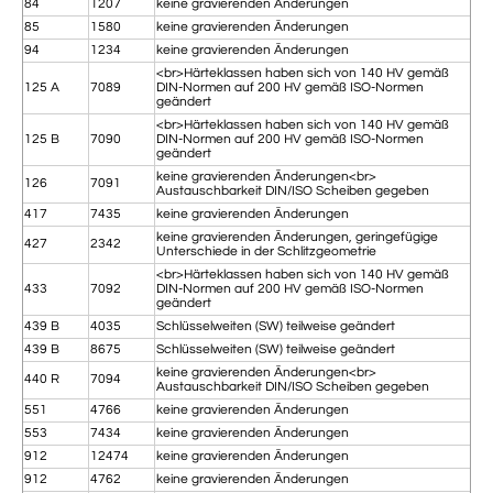
84
1207
keine gravierenden Änderungen
85
1580
keine gravierenden Änderungen
94
1234
keine gravierenden Änderungen
<br>Härteklassen haben sich von 140 HV gemäß
125 A
7089
DIN-Normen auf 200 HV gemäß ISO-Normen
geändert
<br>Härteklassen haben sich von 140 HV gemäß
125 B
7090
DIN-Normen auf 200 HV gemäß ISO-Normen
geändert
keine gravierenden Änderungen<br>
126
7091
Austauschbarkeit DIN/ISO Scheiben gegeben
417
7435
keine gravierenden Änderungen
keine gravierenden Änderungen, geringefügige
427
2342
Unterschiede in der Schlitzgeometrie
<br>Härteklassen haben sich von 140 HV gemäß
433
7092
DIN-Normen auf 200 HV gemäß ISO-Normen
geändert
439 B
4035
Schlüsselweiten (SW) teilweise geändert
439 B
8675
Schlüsselweiten (SW) teilweise geändert
keine gravierenden Änderungen<br>
440 R
7094
Austauschbarkeit DIN/ISO Scheiben gegeben
551
4766
keine gravierenden Änderungen
553
7434
keine gravierenden Änderungen
912
12474
keine gravierenden Änderungen
912
4762
keine gravierenden Änderungen