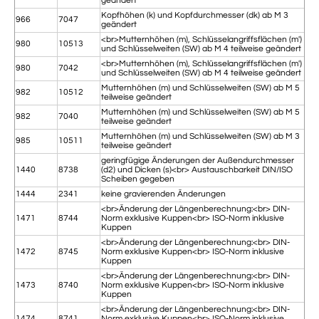
geändert
Kopfhöhen (k) und Kopfdurchmesser (dk) ab M 3
966
7047
geändert
<br>Mutternhöhen (m), Schlüsselangriffsflächen (m')
980
10513
und Schlüsselweiten (SW) ab M 4 teilweise geändert
<br>Mutternhöhen (m), Schlüsselangriffsflächen (m')
980
7042
und Schlüsselweiten (SW) ab M 4 teilweise geändert
Mutternhöhen (m) und Schlüsselweiten (SW) ab M 5
982
10512
teilweise geändert
Mutternhöhen (m) und Schlüsselweiten (SW) ab M 5
982
7040
teilweise geändert
Mutternhöhen (m) und Schlüsselweiten (SW) ab M 3
985
10511
teilweise geändert
geringfügige Änderungen der Außendurchmesser
1440
8738
(d2) und Dicken (s)<br> Austauschbarkeit DIN/ISO
Scheiben gegeben
1444
2341
keine gravierenden Änderungen
<br>Änderung der Längenberechnung:<br> DIN-
1471
8744
Norm exklusive Kuppen<br> ISO-Norm inklusive
Kuppen
<br>Änderung der Längenberechnung:<br> DIN-
1472
8745
Norm exklusive Kuppen<br> ISO-Norm inklusive
Kuppen
<br>Änderung der Längenberechnung:<br> DIN-
1473
8740
Norm exklusive Kuppen<br> ISO-Norm inklusive
Kuppen
<br>Änderung der Längenberechnung:<br> DIN-
1474
8741
Norm exklusive Kuppen<br> ISO-Norm inklusive