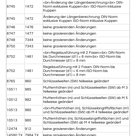
<br>Änderung der Längenberechnung:<br> DIN-
8745
1472
Norm exklusive Kuppen<br> ISO-Norm inklusive
Kuppen
Änderung der Längenberechnung: DIN-Norm
8745
1472
exklusive Kuppen ISO-Norm inklusive Kuppen
8746
1476
keine gravierenden Änderungen
8747
1477
keine gravierenden Änderungen
8748
7344
keine gravierenden Änderungen
8750
7343
keine gravierenden Änderungen
<br>Regelausführung mit 2 Fasen:<br> DIN-Norm
8752
1481
bis Durchmesser (d1) = 6 mm<br> ISO-Norm bis
Durchmesser (d1) = 8 mm
Regelausführung mit 2 Fasen: DIN-Norm bis
8752
1481
Durchmesser (d1) = 6 mm ISO-Norm bis
Durchmesser (d1) = 8 mm
8765
960
Schlüsselweiten (SW) teilweise geändert
Mutternhöhen (m) und Schlüsselweiten (SW) ab M 3
10511
985
teilweise geändert
Mutternhöhen (m) und Schlüsselweiten (SW) ab M 5
10512
982
teilweise geändert
<br>Mutternhöhen (m), Schlüsselangriffsflächen (m')
10513
980
und Schlüsselweiten (SW) ab M 4 teilweise geändert
Mutternhöhen (m), Schlüsselangriffsflächen (m') und
10513
980
Schlüsselweiten (SW) ab M 4 teilweise geändert
12474
912
keine gravierenden Änderungen
14580 TX
7984 TX
keine gravierenden Änderungen