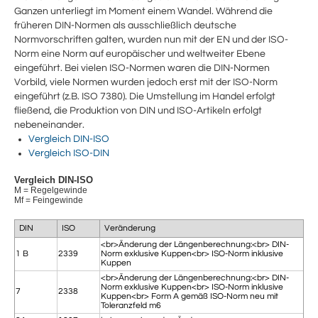
Ganzen unterliegt im Moment einem Wandel. Während die
früheren DIN-Normen als ausschließlich deutsche
Normvorschriften galten, wurden nun mit der EN und der ISO-
Norm eine Norm auf europäischer und weltweiter Ebene
eingeführt. Bei vielen ISO-Normen waren die DIN-Normen
Vorbild, viele Normen wurden jedoch erst mit der ISO-Norm
eingeführt (z.B. ISO 7380). Die Umstellung im Handel erfolgt
fließend, die Produktion von DIN und ISO-Artikeln erfolgt
nebeneinander.
Vergleich DIN-ISO
Vergleich ISO-DIN
Vergleich DIN-ISO
M = Regelgewinde
Mf = Feingewinde
DIN
ISO
Veränderung
<br>Änderung der Längenberechnung:<br> DIN-
1 B
2339
Norm exklusive Kuppen<br> ISO-Norm inklusive
Kuppen
<br>Änderung der Längenberechnung:<br> DIN-
Norm exklusive Kuppen<br> ISO-Norm inklusive
7
2338
Kuppen<br> Form A gemäß ISO-Norm neu mit
Toleranzfeld m6