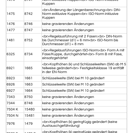
Kuppen
<br>Änderung der Längenberechnung:<br> DIN-
1475
8742
Norm exklusive Kuppen<br> ISO-Norm inklusive
Kuppen
1476
8746
keine gravierenden Änderungen
1477
8747
keine gravierenden Änderungen
<br>Regelausführung mit 2 Fasen:<br> DIN-Norm
1481
8752
bis Durchmesser (d1) = 6 mm<br> ISO-Norm bis
Durchmesser (d1) = 8 mm
<br>Regelausführungen ISO-Norm:<br> Form A mit
6325
8734
Fase/Kuppe, durchgehärtet<br> Form B mit Fase,
einsatzgehärtet
<br>Kopfhöhen (k) und Schlüsselweiten (SW) ab M 5
6921
1665
teilweise geändert<br> Festigkeitsklasse 19 entfällt
in der EN-Norm
6923
1661
Schlüsselweite (SW) bei M 10 geändert
6926
1663
Schlüsselweite (SW) bei M 10 geändert
6927
1664
Schlüsselweite (SW) bei M 10 geändert
7343
8750
keine gravierenden Änderungen
7344
8748
keine gravierenden Änderungen
7504 K
15480
keine gravierenden Änderungen
7504 N
15481
keine gravierenden Änderungen
<br>Kopfhöhen (k) geringfügig geändert (keine
7976
1479
Austauschgefährdung)
<br>Kopfhöhen (k) geringfügig geändert (keine