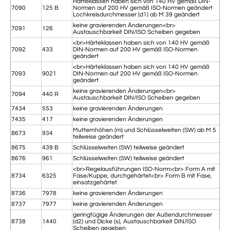
Härteklassen haben sich von 140 HV gemäß DIN-
7090
125 B
Normen auf 200 HV gemäß ISO-Normen geändert
Lochkreisdurchmesser (d1) ab M 39 geändert
keine gravierenden Änderungen<br>
7091
126
Austauschbarkeit DIN/ISO Scheiben gegeben
<br>Härteklassen haben sich von 140 HV gemäß
7092
433
DIN-Normen auf 200 HV gemäß ISO-Normen
geändert
<br>Härteklassen haben sich von 140 HV gemäß
7093
9021
DIN-Normen auf 200 HV gemäß ISO-Normen
geändert
keine gravierenden Änderungen<br>
7094
440 R
Austauschbarkeit DIN/ISO Scheiben gegeben
7434
553
keine gravierenden Änderungen
7435
417
keine gravierenden Änderungen
Mutternhöhen (m) und Schlüsselweiten (SW) ab M 5
8673
934
teilweise geändert
8675
439 B
Schlüsselweiten (SW) teilweise geändert
8676
961
Schlüsselweiten (SW) teilweise geändert
<br>Regelausführungen ISO-Norm:<br> Form A mit
8734
6325
Fase/Kuppe, durchgehärtet<br> Form B mit Fase,
einsatzgehärtet
8736
7978
keine gravierenden Änderungen
8737
7977
keine gravierenden Änderungen
geringfügige Änderungen der Außendurchmesser
8738
1440
(d2) und Dicke (s), Austauschbarkeit DIN/ISO
Scheiben gegeben