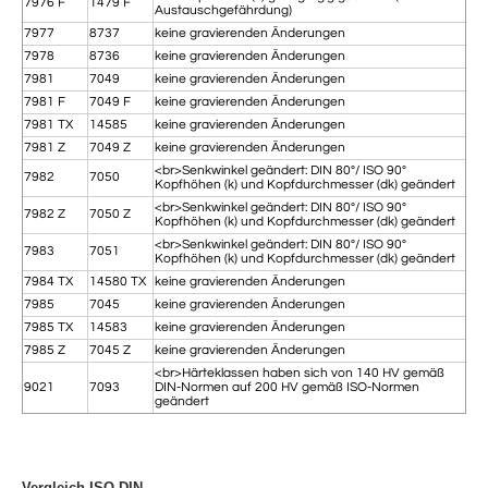
7976 F
1479 F
Austauschgefährdung)
7977
8737
keine gravierenden Änderungen
7978
8736
keine gravierenden Änderungen
7981
7049
keine gravierenden Änderungen
7981 F
7049 F
keine gravierenden Änderungen
7981 TX
14585
keine gravierenden Änderungen
7981 Z
7049 Z
keine gravierenden Änderungen
<br>Senkwinkel geändert: DIN 80°/ ISO 90°
7982
7050
Kopfhöhen (k) und Kopfdurchmesser (dk) geändert
<br>Senkwinkel geändert: DIN 80°/ ISO 90°
7982 Z
7050 Z
Kopfhöhen (k) und Kopfdurchmesser (dk) geändert
<br>Senkwinkel geändert: DIN 80°/ ISO 90°
7983
7051
Kopfhöhen (k) und Kopfdurchmesser (dk) geändert
7984 TX
14580 TX
keine gravierenden Änderungen
7985
7045
keine gravierenden Änderungen
7985 TX
14583
keine gravierenden Änderungen
7985 Z
7045 Z
keine gravierenden Änderungen
<br>Härteklassen haben sich von 140 HV gemäß
9021
7093
DIN-Normen auf 200 HV gemäß ISO-Normen
geändert
Vergleich ISO-DIN