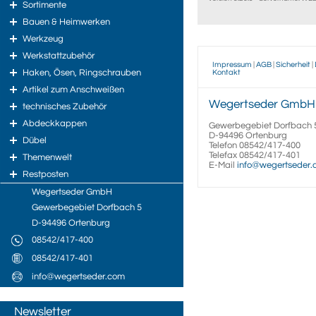
Sortimente
Bauen & Heimwerken
Werkzeug
Werkstattzubehör
Impressum
|
AGB
|
Sicherheit
|
Haken, Ösen, Ringschrauben
Kontakt
Artikel zum Anschweißen
Wegertseder
GmbH
technisches Zubehör
Abdeckkappen
Gewerbegebiet Dorfbach 
D-94496
Ortenburg
Dübel
Telefon
08542/417-400
Telefax
08542/417-401
Themenwelt
E-Mail
info@wegertseder
Restposten
Wegertseder GmbH
Gewerbegebiet Dorfbach 5
D-94496 Ortenburg
08542/417-400
08542/417-401
info@wegertseder.com
Newsletter