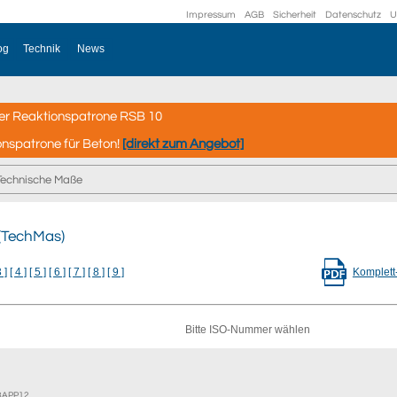
Impressum
AGB
Sicherheit
Datenschutz
U
og
Technik
News
er Reaktionspatrone RSB 10
onspatrone für Beton!
[direkt zum Angebot]
Technische Maße
(TechMas)
3 ]
[ 4 ]
[ 5 ]
[ 6 ]
[ 7 ]
[ 8 ]
[ 9 ]
Komplett
Bitte ISO-Nummer wählen
EBAPP12