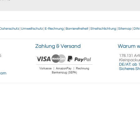
Datenschutz
|
Umweltschutz
|
E-Rechnung
|
Barrierefreiheit
|
Streitschlichtung
|
Sitemap
|
DIN
Zahlung & Versand
Warum w
5
178.131 Art
Kleinpacku
DE/AT: ab 1
Sicheres Sh
.com