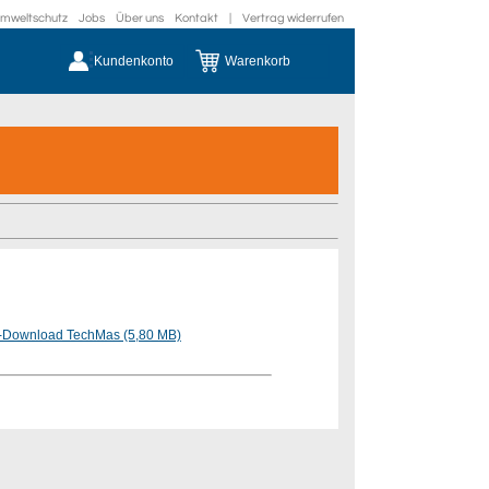
mweltschutz
Jobs
Über uns
Kontakt
|
Vertrag widerrufen
Kundenkonto
Warenkorb
-Download TechMas (5,80 MB)