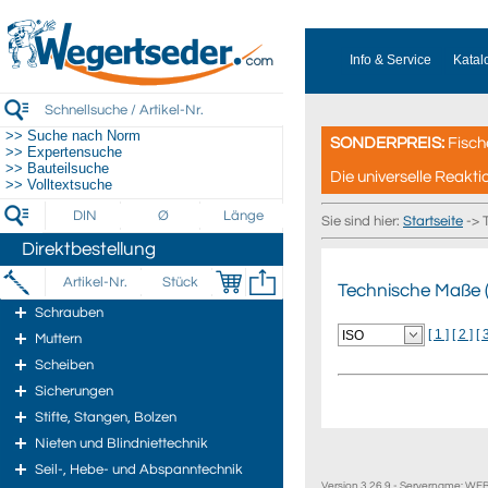
Info & Service
Katal
>> Suche nach Norm
SONDERPREIS:
Fisch
>> Expertensuche
>> Bauteilsuche
Die universelle Reakti
>> Volltextsuche
Sie sind hier:
Startseite
-> 
Direktbestellung
Technische Maße 
Schrauben
[ 1 ]
[ 2 ]
[ 
Muttern
Scheiben
Sicherungen
Stifte, Stangen, Bolzen
Nieten und Blindniettechnik
Seil-, Hebe- und Abspanntechnik
Version 3.26.9 - Servername: W