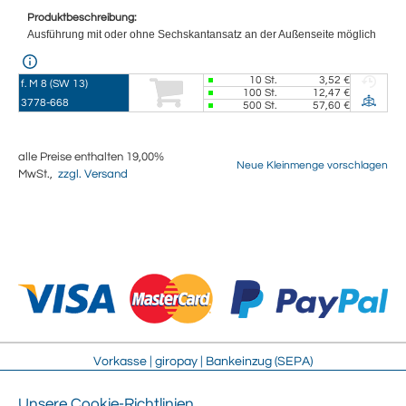
Produktbeschreibung:
Ausführung mit oder ohne Sechskantansatz an der Außenseite möglich
10
St.
3,52 €
f. M 8 (SW 13)
100
St.
12,47 €
3778-668
500
St.
57,60 €
alle Preise enthalten 19,00%
Neue Kleinmenge vorschlagen
MwSt.,
zzgl. Versand
Vorkasse | giropay | Bankeinzug (SEPA)
Unsere Cookie-Richtlinien