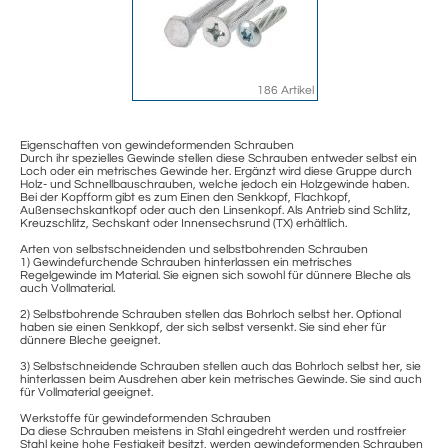
186 Artikel
Eigenschaften von gewindeformenden Schrauben
Durch ihr spezielles Gewinde stellen diese Schrauben entweder selbst ein
Loch oder ein metrisches Gewinde her. Ergänzt wird diese Gruppe durch
Holz- und Schnellbauschrauben, welche jedoch ein Holzgewinde haben.
Bei der Kopfform gibt es zum Einen den Senkkopf, Flachkopf,
Außensechskantkopf oder auch den Linsenkopf. Als Antrieb sind Schlitz,
Kreuzschlitz, Sechskant oder Innensechsrund (TX) erhältlich.
Arten von selbstschneidenden und selbstbohrenden Schrauben
1) Gewindefurchende Schrauben hinterlassen ein metrisches
Regelgewinde im Material. Sie eignen sich sowohl für dünnere Bleche als
auch Vollmaterial.
2) Selbstbohrende Schrauben stellen das Bohrloch selbst her. Optional
haben sie einen Senkkopf, der sich selbst versenkt. Sie sind eher für
dünnere Bleche geeignet.
3) Selbstschneidende Schrauben stellen auch das Bohrloch selbst her, sie
hinterlassen beim Ausdrehen aber kein metrisches Gewinde. Sie sind auch
für Vollmaterial geeignet.
Werkstoffe für gewindeformenden Schrauben
Da diese Schrauben meistens in Stahl eingedreht werden und rostfreier
Stahl keine hohe Festigkeit besitzt, werden gewindeformenden Schrauben