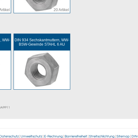
Artikel
20 Artikel
n, WW-
DIN 934 Sechskantmuttern, WW-
BSW-Gewinde STAHL 6 AU
EBAPP11
Datenschutz
|
Umweltschutz
|
E-Rechnung
|
Barrierefreiheit
|
Streitschlichtung
|
Sitemap
|
DIN