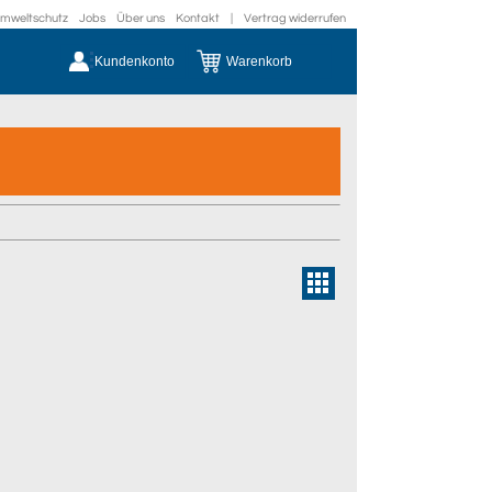
mweltschutz
Jobs
Über uns
Kontakt
|
Vertrag widerrufen
Kundenkonto
Warenkorb