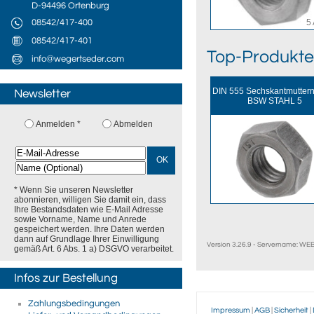
D-94496 Ortenburg
5 
08542/417-400
08542/417-401
Top-Produkte
info@wegertseder.com
DIN 555 Sechskantmutter
Newsletter
BSW STAHL 5
Anmelden *
Abmelden
OK
* Wenn Sie unseren Newsletter
abonnieren, willigen Sie damit ein, dass
Ihre Bestandsdaten wie E-Mail Adresse
sowie Vorname, Name und Anrede
gespeichert werden. Ihre Daten werden
dann auf Grundlage Ihrer Einwilligung
Version 3.26.9 - Servername: W
gemäß Art. 6 Abs. 1 a) DSGVO verarbeitet.
Infos zur Bestellung
Zahlungsbedingungen
Impressum
|
AGB
|
Sicherheit
|