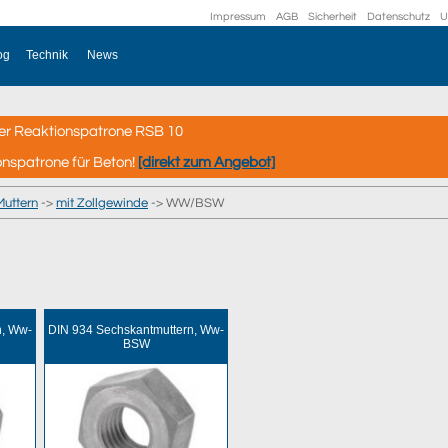
Impressum
AGB
Sicherheit
Datenschutz
U
og
Technik
News
er Reaktionspatrone RSB 10
onspatrone für Beton!
[direkt zum Angebot]
Muttern
->
mit Zollgewinde
-> WW/BSW
n, Ww-
DIN 934 Sechskantmuttern, Ww-
BSW