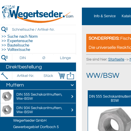
Info & Service
Katal
>> Suche nach Norm
SONDERPREIS:
Fisch
>> Expertensuche
>> Bauteilsuche
Die universelle Reakti
>> Volltextsuche
Sie sind hier:
Startseite
->
Direktbestellung
WW/BSW
Muttern
DIN 555 Sechskantmuttern,
DIN 555 Sechskantmutter
Ww-BSW
BSW
DIN 934 Sechskantmuttern,
Ww-BSW
Wegertseder GmbH
Gewerbegebiet Dorfbach 5