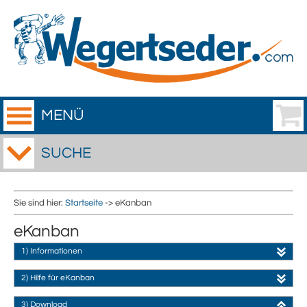
MENÜ
SUCHE
Sie sind hier:
Startseite
-> eKanban
eKanban
1) Informationen
2) Hilfe für eKanban
3) Download