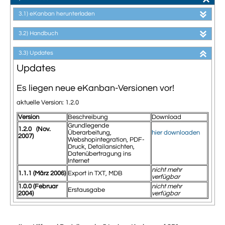
3.1) eKanban herunterladen
3.2) Handbuch
3.3) Updates
Updates
Es liegen neue eKanban-Versionen vor!
aktuelle Version: 1.2.0
Version
Beschreibung
Download
Grundlegende
1.2.0 (Nov.
Überarbeitung,
hier downloaden
2007)
Webshopintegration, PDF-
Druck, Detailansichten,
Datenübertragung ins
Internet
nicht mehr
1.1.1 (März 2006)
Export in TXT, MDB
verfügbar
1.0.0 (Februar
nicht mehr
Erstausgabe
2004)
verfügbar