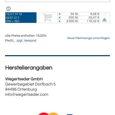
50
St.
6,08 €
10,5 f. M 10
500
St.
25,47 €
4237-211
DIN = ISO
2.500
St.
116,32 €
alle Preise enthalten 19,00%
Neue Kleinmenge vorschlagen
MwSt.,
zzgl. Versand
Herstellerangaben
Wegertseder GmbH
Gewerbegebiet Dorfbach 5
94496 Ortenburg
info@wegertseder.com