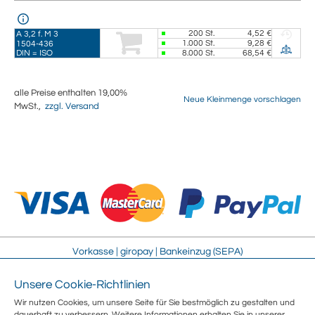
200
St.
4,52 €
A 3,2 f. M 3
1.000
St.
9,28 €
1504-436
DIN = ISO
8.000
St.
68,54 €
alle Preise enthalten 19,00%
Neue Kleinmenge vorschlagen
MwSt.,
zzgl. Versand
Vorkasse | giropay | Bankeinzug (SEPA)
Unsere Cookie-Richtlinien
Impressum
Streitschlichtung
Wir nutzen Cookies, um unsere Seite für Sie bestmöglich zu gestalten und
AGB
Sitemap
dauerhaft zu verbessern. Weitere Informationen erhalten Sie in unserer