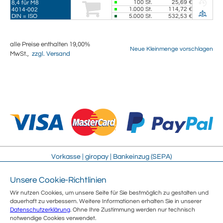
100
St.
25,69 €
8,4 für M8
1.000
St.
114,72 €
4014-002
DIN = ISO
5.000
St.
532,53 €
alle Preise enthalten 19,00%
Neue Kleinmenge vorschlagen
MwSt.,
zzgl. Versand
Vorkasse | giropay | Bankeinzug (SEPA)
Unsere Cookie-Richtlinien
Impressum
Streitschlichtung
Wir nutzen Cookies, um unsere Seite für Sie bestmöglich zu gestalten und
AGB
Sitemap
dauerhaft zu verbessern. Weitere Informationen erhalten Sie in unserer
Sicherheit
Jobs
Datenschutzerklärung
. Ohne Ihre Zustimmung werden nur technisch
Datenschutz
Über uns
notwendige Cookies verwendet.