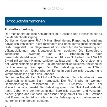
Produktinformationen:
Produktbeschreibung:
Der montagefreundliche Schlaganker mit Gewinde und Flanschmutter für
die Mehrfachbefestigung.
Der fischer Nagelanker FNA II M 6 mit Gewinde und Flanschmutter wird aus
galvanisch verzinktem, nicht rostendem und hoch korrosionsbeständigem
Stahl hergestellt. Der Nagelanker ist vor allem für die Verankerung von
Lüftungsleitungen und Montageschienen geeignet. Die Europäische
Technische Bewertung und die Brandeignung nach
Feuerwiderstandsklasse R 120 bieten ein Plus an Sicherheit. Der FNA II M
6 wird mit wenigen Hammerschlägen zeitsparend in der Durchsteck- und
der Vorsteckmontage gesetzt. Ein drehmomentkontrolliertes Anziehen ist
nicht notwendig. Dies spart Zeit. Bei Belastung spreizt der FNA II
selbstständig nach. Dabei wird der Konus in den Spreizclip gezogen und
verspannt diesen gegen das Bohrloch.
Der fischer Nagelanker FNA II 6 mit Gewinde und Flanschmutter wird aus
galvanisch verzinktem Stahl hergestellt. Der FNA II wird mit wenigen
Hammerschlägen zeitsparend in der Durchsteck- oder der
Vorsteckmontage gesetzt. Bei Belastung spreizt der FNA II selbstständig
nach. Dabei wird der Konus in den Spreizclip gezogen und verspannt
diesen gegen das Bohrloch. Der fischer Nagelanker FNA II mit Gewinde
und Flanschmutter ist vor allem für die Befestigung von Leitungen und
Rohren im Innenbereich geeignet.