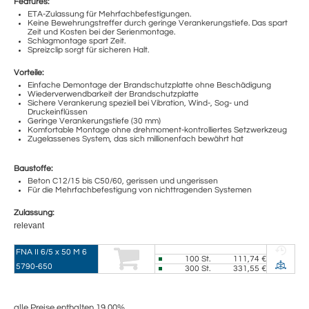
Features:
ETA-Zulassung für Mehrfachbefestigungen.
Keine Bewehrungstreffer durch geringe Verankerungstiefe. Das spart
Zeit und Kosten bei der Serienmontage.
Schlagmontage spart Zeit.
Spreizclip sorgt für sicheren Halt.
Vorteile:
Einfache Demontage der Brandschutzplatte ohne Beschädigung
Wiederverwendbarkeit der Brandschutzplatte
Sichere Verankerung speziell bei Vibration, Wind-, Sog- und
Druckeinflüssen
Geringe Verankerungstiefe (30 mm)
Komfortable Montage ohne drehmoment-kontrolliertes Setzwerkzeug
Zugelassenes System, das sich millionenfach bewährt hat
Baustoffe:
Beton C12/15 bis C50/60, gerissen und ungerissen
Für die Mehrfachbefestigung von nichttragenden Systemen
Zulassung:
relevant
FNA II 6/5 x 50 M 6
100
St.
111,74 €
5790-650
300
St.
331,55 €
alle Preise enthalten 19,00%