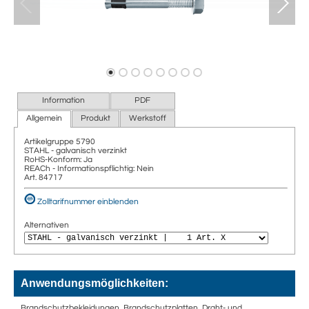
Information
PDF
Allgemein
Produkt
Werkstoff
Artikelgruppe
5790
STAHL - galvanisch verzinkt
RoHS-Konform: Ja
REACh - Informationspflichtig: Nein
Art. 84717
Zolltarifnummer einblenden
Alternativen
Anwendungsmöglichkeiten:
Brandschutzbekleidungen, Brandschutzplatten, Draht- und