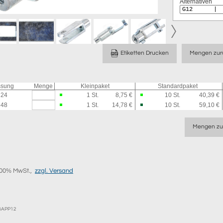
Alternativen
Etiketten Drucken
Mengen zur
sung
Menge
Kleinpaket
Standardpaket
 24
1
St.
8,75 €
10
St.
40,39 €
 48
1
St.
14,78 €
10
St.
59,10 €
Mengen zu
9,00% MwSt.,
zzgl. Versand
EBAPP12