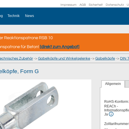
Impressum
AGB
Sicherheit
Datenschutz
U
og
Technik
News
er Reaktionspatrone RSB 10
onspatrone für Beton!
[direkt zum Angebot]
technisches Zubehör
->
Gabelköpfe und Winkelgelenke
->
Gabelköpfe
->
DIN 
lköpfe, Form G
Allgemein
RoHS-Konform:
REACh -
Informationspfli
Ja
Zolltarifnumme