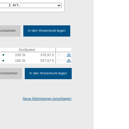
ücksetzen
In den Warenkorb legen
Großpaket
100
St.
378,97 €
100
St.
557,67 €
rücksetzen
In den Warenkorb legen
Neue Kleinmenge vorschlagen