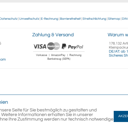
Datenschutz
|
Umweltschutz
|
E-Rechnung
|
Barrierefreiheit
|
Streitschlichtung
|
Sitemap
|
DIN
Zahlung & Versand
Warum w
5
178.132 Art
Kleinpacku
DE/AT: ab 1
Sicheres Sh
.com
nien
nsere Seite für Sie bestmöglich zu gestalten und
 Weitere Informationen erhalten Sie in unserer
AKZE
Ohne Ihre Zustimmung werden nur technisch notwendige