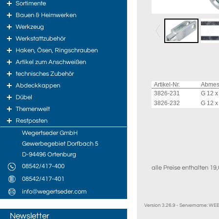
Sortimente
Bauen & Heimwerken
Werkzeug
Werkstattzubehör
Haken, Ösen, Ringschrauben
Artikel zum Anschweißen
technisches Zubehör
Artikel-Nr.
Abmes
Abdeckkappen
3826-231
G 12 x
Dübel
3826-232
G 12 x
Themenwelt
Restposten
Wegertseder GmbH
Gewerbegebiet Dorfbach 5
D-94496 Ortenburg
08542/417-400
alle Preise enthalten 1
08542/417-401
info@wegertseder.com
Version 3.26.9 - Servername: W
Newsletter