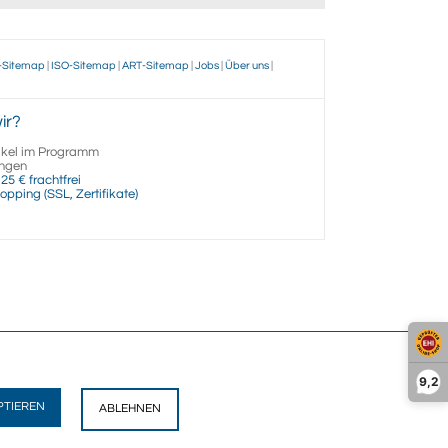
-Sitemap
|
ISO-Sitemap
|
ART-Sitemap
|
Jobs
|
Über uns
|
ir?
ikel im Programm
ngen
25 € frachtfrei
opping (SSL, Zertifikate)
9,2
PTIEREN
ABLEHNEN