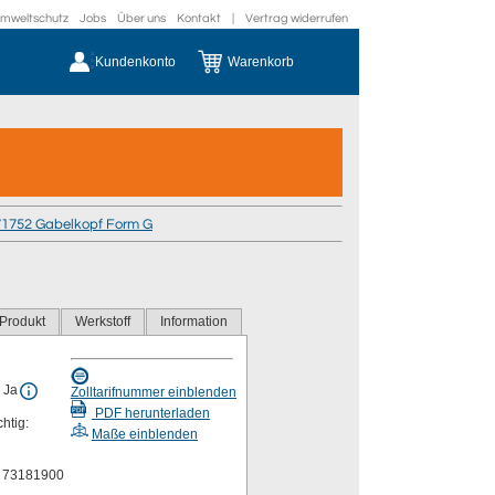
mweltschutz
Jobs
Über uns
Kontakt
|
Vertrag widerrufen
Kundenkonto
Warenkorb
71752 Gabelkopf Form G
Produkt
Werkstoff
Information
 Ja
Zolltarifnummer einblenden
PDF herunterladen
chtig:
Maße einblenden
r 73181900