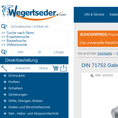
Info & Service
Katal
>> Suche nach Norm
SONDERPREIS:
Fisch
>> Expertensuche
>> Bauteilsuche
Die universelle Reakti
>> Volltextsuche
Sie sind hier:
Startseite
->
Direktbestellung
DIN 71752 Gabe
Abb. ähnlich
Schrauben
Muttern
Scheiben
Sicherungen
Stifte, Stangen, Bolzen
Nieten und Blindniettechnik
Seil-, Hebe- und Abspanntechnik