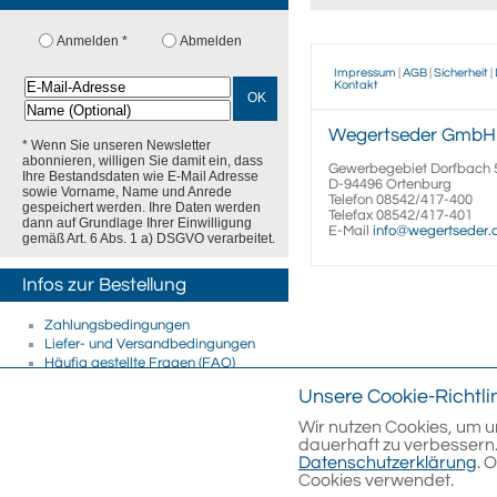
Anmelden *
Abmelden
Impressum
|
AGB
|
Sicherheit
|
Kontakt
OK
Wegertseder
GmbH
* Wenn Sie unseren Newsletter
abonnieren, willigen Sie damit ein, dass
Gewerbegebiet Dorfbach 
Ihre Bestandsdaten wie E-Mail Adresse
D-94496
Ortenburg
sowie Vorname, Name und Anrede
Telefon
08542/417-400
gespeichert werden. Ihre Daten werden
Telefax
08542/417-401
dann auf Grundlage Ihrer Einwilligung
E-Mail
info@wegertseder
gemäß Art. 6 Abs. 1 a) DSGVO verarbeitet.
Infos zur Bestellung
Zahlungsbedingungen
Liefer- und Versandbedingungen
Häufig gestellte Fragen (FAQ)
Firmenkunden
Unsere Cookie-Richtli
E-Rechnung
Streitschlichtung
Wir nutzen Cookies, um u
dauerhaft zu verbessern.
Datenschutzerklärung
. 
Cookies verwendet.