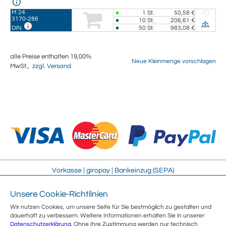
M 24
1
St.
50,58 €
3170-286
10
St.
206,61 €
50
St.
983,08 €
DIN
alle Preise enthalten 19,00%
Neue Kleinmenge vorschlagen
MwSt.,
zzgl. Versand
Vorkasse | giropay | Bankeinzug (SEPA)
Unsere Cookie-Richtlinien
Impressum
Streitschlichtung
Wir nutzen Cookies, um unsere Seite für Sie bestmöglich zu gestalten und
AGB
Sitemap
dauerhaft zu verbessern. Weitere Informationen erhalten Sie in unserer
Sicherheit
Jobs
Datenschutzerklärung
. Ohne Ihre Zustimmung werden nur technisch