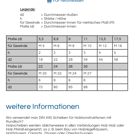
PDF herunterladen
Legende:
d2
= Durchmesser-Außen
h
= Stärke / Höhe
für Gewinde
= Durchmesser-Innen für metrisches Maß (M)
Maße (d)
= Durchmesser-Innen
Maße (d)
5,5
6,6
9
11
13,5
17,5
für Gewinde
M 5
M 6
M 8
M 10
M 12
M 16
h
2
2
3
3
4
5
d2
18
22
28
34
44
56
Maße (d)
22
24
26
30
für Gewinde
M 20
M 22
M 24
M 27
h
6
6
6
6
d2
72
80
85
98
weitere Informationen
Wo verwendet man DIN 440 Scheiben für Holzkonstruktionen mit
Rundloch?
Holzscheiben werden üblicherweise in allen Verbindungen Holz-Holz oder
Holz-Metall eingesetzt, so z. B. beim Bau von Holzriegelhäusern,
Holzhäusern, Carports, Zäunen oder Überdachungen.