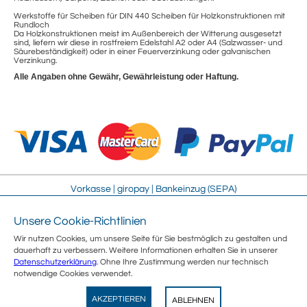
Werkstoffe für Scheiben für DIN 440 Scheiben für Holzkonstruktionen mit
Rundloch
Da Holzkonstruktionen meist im Außenbereich der Witterung ausgesetzt
sind, liefern wir diese in rostfreiem Edelstahl A2 oder A4 (Salzwasser- und
Säurebeständigkeit) oder in einer Feuerverzinkung oder galvanischen
Verzinkung.
Alle Angaben ohne Gewähr, Gewährleistung oder Haftung.
Vorkasse | giropay | Bankeinzug (SEPA)
Unsere Cookie-Richtlinien
Impressum
Streitschlichtung
Wir nutzen Cookies, um unsere Seite für Sie bestmöglich zu gestalten und
AGB
Sitemap
dauerhaft zu verbessern. Weitere Informationen erhalten Sie in unserer
Sicherheit
Jobs
Datenschutzerklärung
. Ohne Ihre Zustimmung werden nur technisch
Datenschutz
Über uns
notwendige Cookies verwendet.
Umweltschutz
Kontakt
Wegertseder
E-Rechnung
Vertrag widerrufen
AKZEPTIEREN
ABLEHNEN
View
Wegertseder GmbH