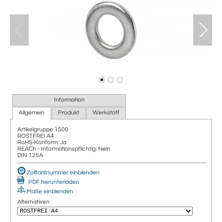
Information
Allgemein
Produkt
Werkstoff
Artikelgruppe
1500
ROSTFREI A4
RoHS-Konform: Ja
REACh - Informationspflichtig: Nein
DIN 125A
Zolltarifnummer einblenden
PDF herunterladen
Maße einblenden
Alternativen