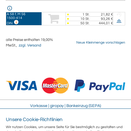
A 58 f. M 56
1
St.
21,82 €
1500-414
10
St.
93,26 €
50
St.
444,01 €
DIN
alle Preise enthalten 19,00%
Neue Kleinmenge vorschlagen
MwSt.,
zzgl. Versand
Vorkasse | giropay | Bankeinzug (SEPA)
Unsere Cookie-Richtlinien
Impressum
Streitschlichtung
Wir nutzen Cookies, um unsere Seite für Sie bestmöglich zu gestalten und
AGB
Sitemap