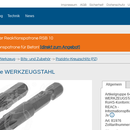
Impressum
AGB
Sicherheit
Datenschutz
U
og
Technik
News
er Reaktionspatrone RSB 10
onspatrone für Beton!
[direkt zum Angebot]
Werkzeug
->
Bits- und Zubehör
->
Pozidriv-Kreuzschlitz (PZ)
drive WERKZEUGSTAHL
Allgemein
Artikelgruppe
6
WERKZEUGST
RoHS-Konform:
REACh -
Informationspfli
Ja
Art. 81976
Zolltarifnumme