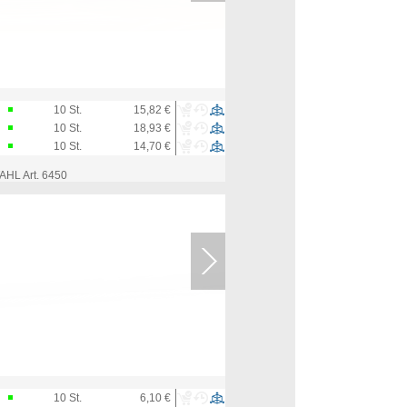
10
St.
15,82 €
10
St.
18,93 €
10
St.
14,70 €
L Art. 6450
10
St.
6,10 €