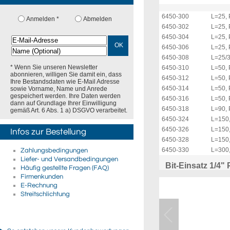
6450-300
L=25, 
Anmelden *
Abmelden
6450-302
L=25, 
6450-304
L=25, 
OK
6450-306
L=25, 
6450-308
L=25/3
* Wenn Sie unseren Newsletter
6450-310
L=50, 
abonnieren, willigen Sie damit ein, dass
6450-312
L=50, 
Ihre Bestandsdaten wie E-Mail Adresse
6450-314
L=50, 
sowie Vorname, Name und Anrede
gespeichert werden. Ihre Daten werden
6450-316
L=50, 
dann auf Grundlage Ihrer Einwilligung
6450-318
L=90, 
gemäß Art. 6 Abs. 1 a) DSGVO verarbeitet.
6450-324
L=150,
6450-326
L=150,
Infos zur Bestellung
6450-328
L=150,
6450-330
L=300,
Zahlungsbedingungen
Liefer- und Versandbedingungen
Bit-Einsatz 1/4"
Häufig gestellte Fragen (FAQ)
Firmenkunden
E-Rechnung
Streitschlichtung