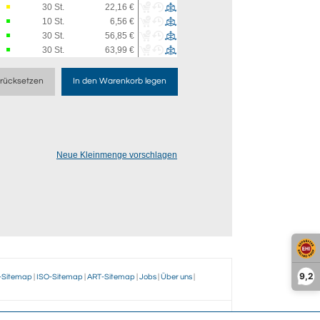
30
St.
22,16 €
10
St.
6,56 €
30
St.
56,85 €
30
St.
63,99 €
rücksetzen
In den Warenkorb legen
Neue Kleinmenge vorschlagen
9,2
-Sitemap
|
ISO-Sitemap
|
ART-Sitemap
|
Jobs
|
Über uns
|
ir?