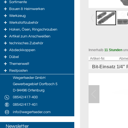
Sortimente
Bauen & Heimwerken
Werkzeug
Werkstattzubehör
Haken, Ösen, Ringschrauben
Artikel zum Anschweißen
technisches Zubehör
Abdeckkappen
Innerhalb
11 Stunden
un
Dübel
Artikel-Nr.
Abme
Themenwelt
Bit-Einsatz 1/4"
Restposten
Wegertseder GmbH
Gewerbegebiet Dorfbach 5
D-94496 Ortenburg
08542/417-400
08542/417-401
info@wegertseder.com
Newsletter