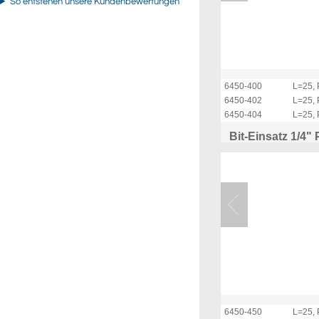
So entstehen unsere Kundenbewertungen
6450-400
L=25, 
6450-402
L=25, 
6450-404
L=25, 
Bit-Einsatz 1/4"
6450-450
L=25, 