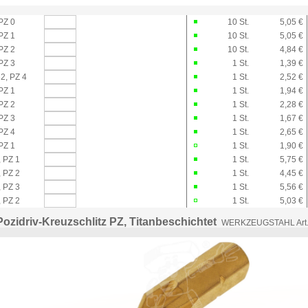
PZ 0
10
St.
5,05 €
PZ 1
10
St.
5,05 €
PZ 2
10
St.
4,84 €
PZ 3
1
St.
1,39 €
2, PZ 4
1
St.
2,52 €
PZ 1
1
St.
1,94 €
PZ 2
1
St.
2,28 €
PZ 3
1
St.
1,67 €
PZ 4
1
St.
2,65 €
PZ 1
1
St.
1,90 €
 PZ 1
1
St.
5,75 €
 PZ 2
1
St.
4,45 €
 PZ 3
1
St.
5,56 €
 PZ 2
1
St.
5,03 €
 Pozidriv-Kreuzschlitz PZ, Titanbeschichtet
WERKZEUGSTAHL Art.