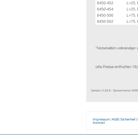
6450-452
L=25, 
6450-454
L=25, 
6450-500
L=75, 
6450-502
L=75, 
¹⁾Vorbehaltlich vollständig
alle Preise enthalten 1
Version 3.26.9 - Servername: W
Impressum
|
AGB
|
Sicherheit
|
Kontakt
Wegertseder
GmbH