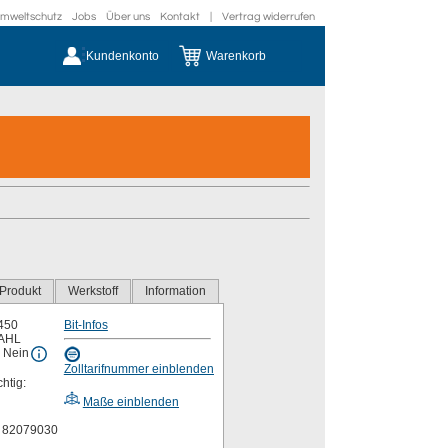
mweltschutz
Jobs
Über uns
Kontakt
|
Vertrag widerrufen
Kundenkonto
Warenkorb
Produkt
Werkstoff
Information
450
Bit-Infos
AHL
 Nein
Zolltarifnummer einblenden
chtig:
Maße einblenden
r 82079030