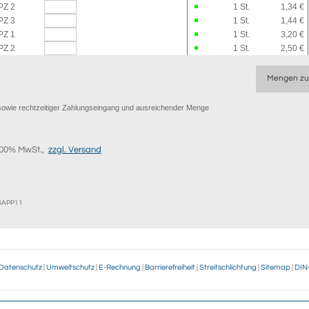
PZ 2
1
St.
1,34 €
PZ 3
1
St.
1,44 €
PZ 1
1
St.
3,20 €
PZ 2
1
St.
2,50 €
Mengen zu
er sowie rechtzeitiger Zahlungseingang und ausreichender Menge
9,00% MwSt.,
zzgl. Versand
EBAPP11
Datenschutz
|
Umweltschutz
|
E-Rechnung
|
Barrierefreiheit
|
Streitschlichtung
|
Sitemap
|
DIN
Zahlung & Versand
Warum w