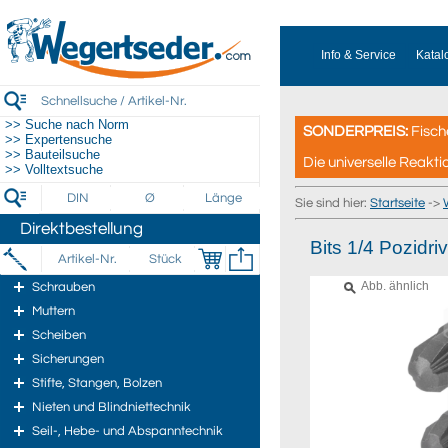
Info & Service
Katal
>> Suche nach Norm
SONDERPREIS:
Fisch
>> Expertensuche
>> Bauteilsuche
Die universelle Reakti
>> Volltextsuche
Sie sind hier:
Startseite
->
Direktbestellung
Bits 1/4 Pozi
Abb. ähnlich
Schrauben
Muttern
Scheiben
Sicherungen
Stifte, Stangen, Bolzen
Nieten und Blindniettechnik
Seil-, Hebe- und Abspanntechnik