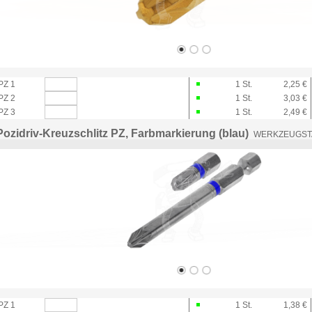
PZ 1
1
St.
2,25 €
PZ 2
1
St.
3,03 €
PZ 3
1
St.
2,49 €
 Pozidriv-Kreuzschlitz PZ, Farbmarkierung (blau)
WERKZEUGSTAH
PZ 1
1
St.
1,38 €