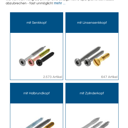
mehr ...
abzubrechen - fast unmöglich!
mit Senkkopf
mit Linsensenkkopf
2.573 Artikel
647 Artikel
mit Halbrundkopf
mit Zylinderkopf