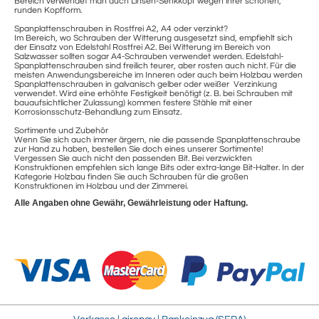
Bereich verwendet man auch Linsen-Senkkopf wegen ihrer schönen,
runden Kopfform.
Spanplattenschrauben in Rostfrei A2, A4 oder verzinkt?
Im Bereich, wo Schrauben der Witterung ausgesetzt sind, empfiehlt sich
der Einsatz von Edelstahl Rostfrei A2. Bei Witterung im Bereich von
Salzwasser sollten sogar A4-Schrauben verwendet werden. Edelstahl-
Spanplattenschrauben sind freilich teurer, aber rosten auch nicht. Für die
meisten Anwendungsbereiche im Inneren oder auch beim Holzbau werden
Spanplattenschrauben in galvanisch gelber oder weißer Verzinkung
verwendet. Wird eine erhöhte Festigkeit benötigt (z. B. bei Schrauben mit
bauaufsichtlicher Zulassung) kommen festere Stähle mit einer
Korrosionsschutz-Behandlung zum Einsatz.
Sortimente und Zubehör
Wenn Sie sich auch immer ärgern, nie die passende Spanplattenschraube
zur Hand zu haben, bestellen Sie doch eines unserer Sortimente!
Vergessen Sie auch nicht den passenden Bit. Bei verzwickten
Konstruktionen empfehlen sich lange Bits oder extra-lange Bit-Halter. In der
Kategorie Holzbau finden Sie auch Schrauben für die großen
Konstruktionen im Holzbau und der Zimmerei.
Alle Angaben ohne Gewähr, Gewährleistung oder Haftung.