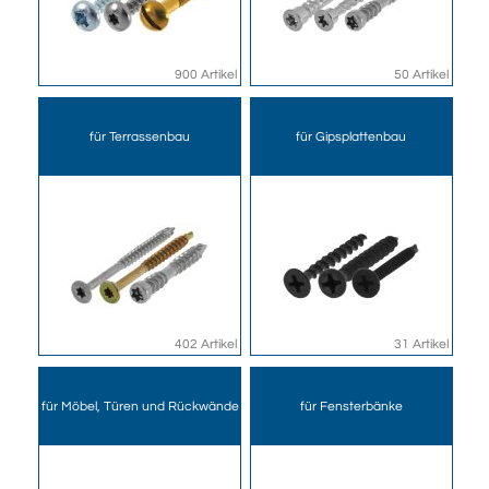
900 Artikel
50 Artikel
für Terrassenbau
für Gipsplattenbau
402 Artikel
31 Artikel
für Möbel, Türen und Rückwände
für Fensterbänke