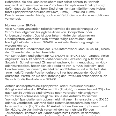
Bohrspitze, die das Loch in weichem Holz selbst bohren. In Hartholz
empfiehlt sich meist immer ein Vorbohren! Ein optionaler Fräskopf sorgt
dafür, dass der Senkkopf beim Eindrehen nicht zum Splittern des Holzes
führt. Spanplattenschrauben mit 6mm, 8mm , 10mm und 12mm
Durchmesser werden häufig auch zum Verbinden von Holzkonstruktionen
verwendet.
Markenname SPAX®
Viele Kunden verwenden fälschlicherweise die Bezeichnung SPAX-
Schrauben allgemein für jegliche Arten von Spanplatten- oder
Universalschrauben. Das ist aber falsch. Hinter den allgemeinen
Oberbegriffen verstecken sich oftmals "billige Schrauben" aus
Niedriglohnländern die mit SPAX® in keinerlei Beziehung verglichen
werden können.
SPAX® ist der Produktname der SPAX International GmbH & Co. KG, einem
der führenden deutschen Hersteller
von Schrauben, und gehört zur ALTENLOH, BRINCK & CO – Gruppe, vielen
abgekürzt als ABC bekannt. (daher auch die Bezeichnung ABC-Spax)
Sowohl im Schreiner- und Zimmererhandwerk, im Innenausbau, im Holz-
oder im Möbelbau haben sich die Produkte von SPAX® bei Heim- und
Handwerkern, bei Planern, Architekten und Statikern und in der Industrie
eine marktführende Position aufgrund ihrer überzeugenden Qualität
erarbeitet. Vertrauen Sie der Erfahrung der Profis und entscheiden auch
Sie sich für die Produkte von SPAX®.
Antrieb und Kopfform bei Spanplatten- oder Universalschrauben
Gängige Antriebe sind PZ-Kreuzschlitz (Pozidriv), Innensechsrund (TX), aber
auch Schlitz-Antriebe sind teilweise noch verbreitet. Abhängig vom
Schraubendurchmesser steigt die Größe des Antriebs. So werden
"normale" Spanplattenschrauben meist mit einem Innensechsrund (TX) 20
oder 25 verarbeitet, während dicke Konstruktionsschrauben einen
Innensechsrund (TX) 30 oder 40 Antrieb haben. Bei den Kopfformen sind
Senkköpfe, die plan im Holz verschwinden, sehr gängig. Für den
Terrassenbau kommen oft Zylinderköpfe zum Einsatz. Im sichtbaren